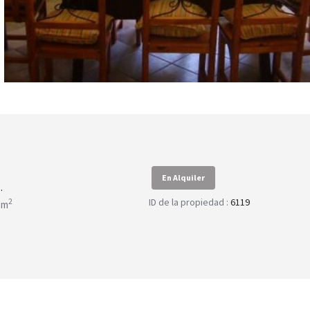
En Alquiler
.
ID de la propiedad :
6119
2
 m