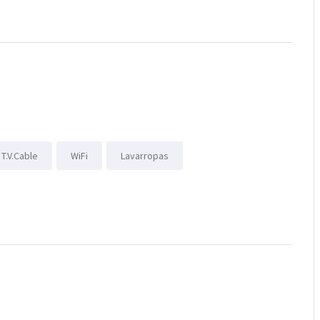
T.V.Cable
WiFi
Lavarropas