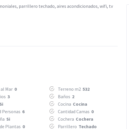
iales, parrillero techado, aires acondicionados, wifi, tv
 al Mar
0
Terreno m2
532
rios
3
Baños
2
Si
Cocina
Cocina
d Personas
6
Cantidad Camas
0
eña
Si
Cochera
Cochera
 de Plantas
0
Parrillero
Techado