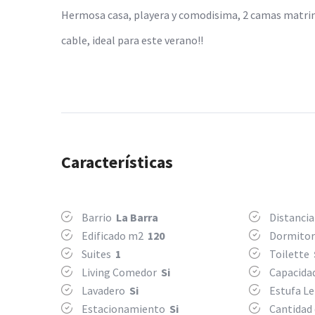
Hermosa casa, playera y comodisima, 2 camas matrimon
cable, ideal para este verano!!
Características
Barrio
La Barra
Distancia
Edificado m2
120
Dormito
Suites
1
Toilette
Living Comedor
Si
Capacida
Lavadero
Si
Estufa L
Estacionamiento
Si
Cantidad