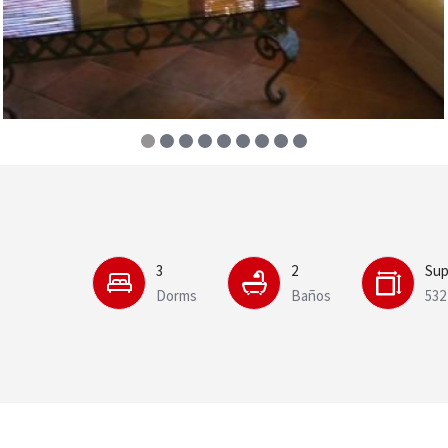
3
2
Sup
Dorms
Baños
532